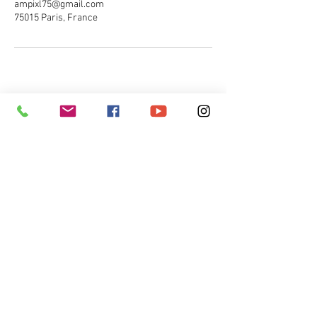
ampixl75@gmail.com
75015 Paris, France
A propos
CONTACT
Réserver
7j /7 de 10h à 20h
Clients
06 10 48 07 78
Blog
ampixl75@gmail.com
Médias
Prestations
COORDONNEES
Arnaud Metayer AM PixL
22 rue de Lourmel
75015 Paris
© Copyright
SIREN -
831 337 209