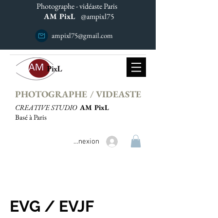
Photographe - vidéaste Paris
AM PixL
@ampixl75
ampixl75@gmail.com
PHOTOGRAPHE / VIDEASTE
CREATIVE STUDIO
AM PixL
Basé à Paris
Connexion
EVG / EVJF