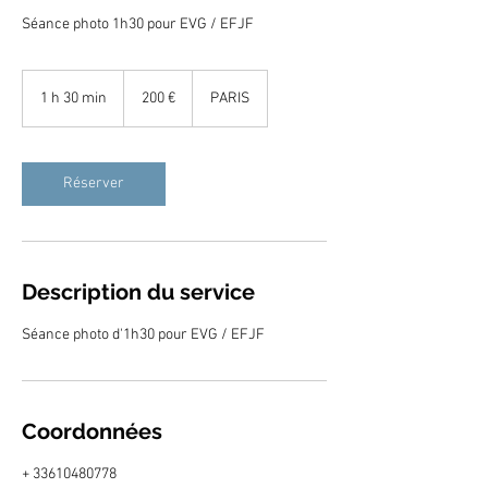
Séance photo 1h30 pour EVG / EFJF
200
euros
1 h 30 min
1
200 €
PARIS
3
0
m
i
Réserver
n
Description du service
Séance photo d'1h30 pour EVG / EFJF
Coordonnées
+ 33610480778