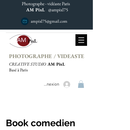
Photographe - vidéaste Paris
AM PixL
@ampixl75
ampixl75@gmail.com
PHOTOGRAPHE / VIDEASTE
CREATIVE STUDIO
AM PixL
Basé à Paris
Connexion
Book comedien