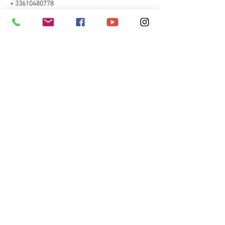
+ 33610480778
ampixl75@gmail.com
75015 Paris, France
A propos
CONTACT
Réserver
7j /7 de 10h à 20h
Clients
06 10 48 07 78
Blog
ampixl75@gmail.com
Médias
Prestations
COORDONNEES
Arnaud Metayer AM PixL
22 rue de Lourmel
75015 Paris
© Copyright