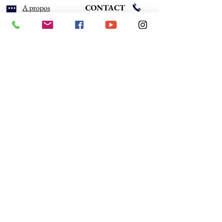
A propos
CONTACT
Réserver
7j /7 de 10h à 20h
Clients
06 10 48 07 78
Blog
ampixl75@gmail.com
Médias
Prestations
COORDONNEES
Arnaud Metayer AM PixL
22 rue de Lourmel
75015 Paris
© Copyright
SIREN -
831 337 209
©
2017-2026
AM PixL
- Arnaud Metayer - Paris 75
Tous droits réservés - Reproduction interdite sans
autorisation