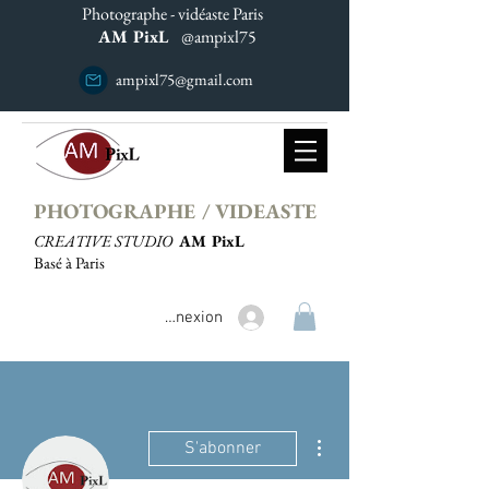
Photographe - vidéaste Paris
AM PixL
@ampixl75
ampixl75@gmail.com
PHOTOGRAPHE / VIDEASTE
CREATIVE STUDIO
AM PixL
Basé à Paris
Connexion
Plus d'actions
S'abonner